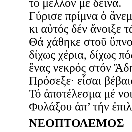
τό μέλλον μέ δεινά.
Γύρισε πρίμνα ὁ ἄνεμ
κι αὐτός δέν ἄνοιξε τ
Θά χάθηκε στοῦ ὕπνο
δίχως χέρια, δίχως πό
ἕνας νεκρός στόν Ἅδ
Πρόσεξε· εἶσαι βέβα
Τό ἀποτέλεσμα μέ νοι
Φυλάξου ἀπ’ τήν ἐπιλ
ΝΕΟΠΤΟΛΕΜΟΣ