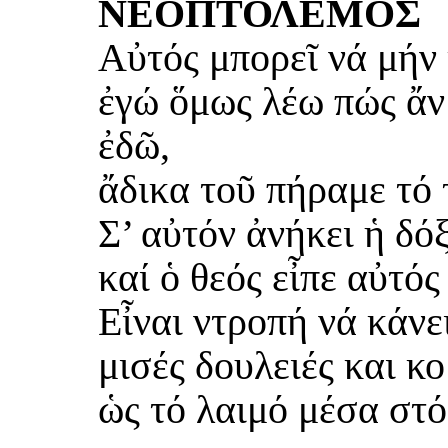
ΝΕΟΠΤΟΛΕΜΟΣ
Αὐτός μπορεῖ νά μήν 
ἐγώ ὅμως λέω πώς ἄν
ἐδῶ,
ἄδικα τοῦ πήραμε τό 
Σ’ αὐτόν ἀνήκει ἡ δό
καί ὁ θεός εἶπε αὐτός
Εἶναι ντροπή νά κάνε
μισές δουλειές και κ
ὡς τό λαιμό μέσα στό