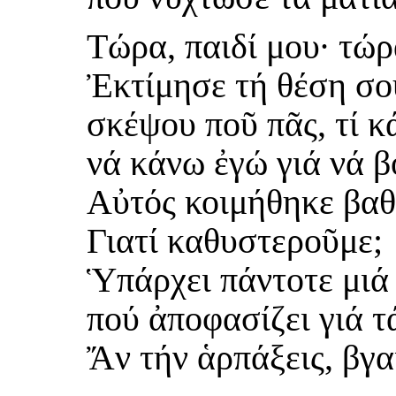
Τώρα, παιδί μου· τώρ
Ἐκτίμησε τή θέση σο
σκέψου ποῦ πᾶς, τί κά
νά κάνω ἐγώ γιά νά 
Αὐτός κοιμήθηκε βαθ
Γιατί καθυστεροῦμε;
Ὑπάρχει πάντοτε μιά 
πού ἀποφασίζει γιά τ
Ἄν τήν ἁρπάξεις, βγαί