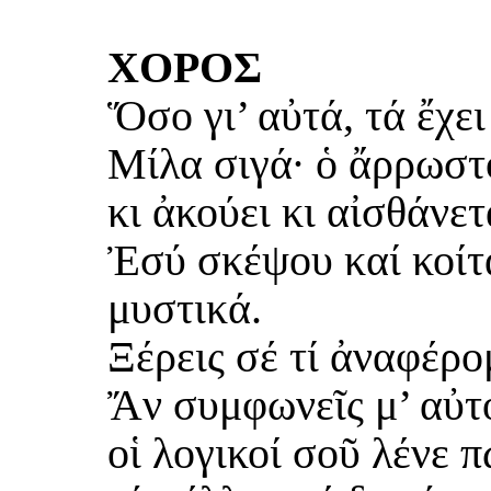
ΧΟΡΟΣ
Ὅσο γι’ αὐτά, τά ἔχει
Μίλα σιγά· ὁ ἄρρωστ
κι ἀκούει κι αἰσθάνετ
Ἐσύ σκέψου καί κοίτα
μυστικά.
Ξέρεις σέ τί ἀναφέρο
Ἄν συμφωνεῖς μ’ αὐτ
οἱ λογικοί σοῦ λένε 