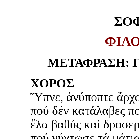
ΣΟ
ΦΙΛ
ΜΕΤΑΦΡΑΣΗ: 
ΧΟΡΟΣ
Ὕπνε, ἀνύποπτε ἄρχο
πού δέν κατάλαβες πο
ἔλα βαθύς καί δροσε
πού νύχτωσε τά μάτια