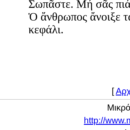
Σωπᾶστε. Μή σᾶς πιά
Ὁ ἄνθρωπος ἄνοιξε τ
κεφάλι.
[
Αρχ
Μικρ
http://www.