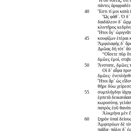
Ἦ οὐ νοέεις, ὅτι 
πάντες ἀριφραδέες
40
Ἔστι τί μοι κατὰ
Ὣς φάθ᾽. Ὁ δ᾽ ἐ
δαιδάλεον δ᾽ ὥρμ
κλιντῆρος κεδρίν
Ἤτοι ὅγ᾽ ὠριγνᾶ
45
κουφίζων ἑτέραι 
Ἄμφιλαφὴς δ᾽ ἄρ
Δμῶας δὴ τότ᾽ ἄ
“Οἴσετε πῦρ ὅτι
δμῶες ἐμοί, στιβ
50
Ἄνστατε, δμῶες τ
Οἱ δ᾽ αἶψα προγ
δμῶες· ἐνεπλήσθη
Ἤτοι ἄρ᾽ ὡς εἴδο
θῆρε δύω χείρεσσ
55
συμπλήγδην ἰάχησ
ἑρπετὰ δεικανάασ
κωροσύνᾳ, γελάσα
πατρὸς ἑοῦ θανά
Ἀλκμήνα μὲν ἔπε
60
ξηρὸν ὑπαὶ δείου
Ἀμφιτρύων δὲ τὸν
παῖδα· πάλιν δ᾽ ἐ