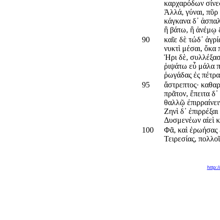
καρχαρόδων σίνεσ
Ἀλλά, γύναι, πῦρ
κάγκανα δ᾽ ἀσπαλ
ἢ βάτω, ἢ ἀνέμῳ 
90
καῖε δὲ τώδ᾽ ἀγρί
νυκτὶ μέσαι, ὅκα 
Ἡρι δὲ, συλλέξασ
ῥιψάτω εὖ μάλα π
ῥωγάδας ἐς πέτρα
95
ἄστρεπτος· καθα
πρᾶτον, ἔπειτα δ᾽
θαλλῷ ἐπιρραίνε
Ζηνὶ δ᾽ ἐπιρρέξα
Δυσμενέων αἰεὶ κ
100
Φᾶ, καὶ ἐρωήσας 
Τειρεσίας, πολλοῖ
http: