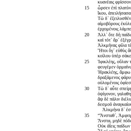
κυανέαις φρίσσον
15
ὦρσεν ἐπὶ πλατὺν
ἴκου, ἀπειλήσασ
Τὼ δ᾽ ἐξειλυσθέν
αἱμοβόρους ἐκύλ
ἐρχομένοις λάμπε
20
Ἀλλ᾽ ὅτε δὴ παίδ
καὶ τότ᾽ ἄρ᾽ ἐξέγ
Ἀλκμήνας φίλα τέ
Ἤτοι ὅγ᾽ εὐθὺς ἄ
κοίλου ὑπὲρ σάκε
25
Ἰφικλέης, οὔλαν τ
φευγέμεν ὁρμαίνω
Ἡρακλέης, ἄμφω 
δραξάμενος φάρυγ
οὐλομένοις ὀφίεσσ
30
Τὼ δ᾽ αὖτε σπείρ
ὀψίγονον, γαλαθη
ἂψ δὲ πάλιν διέλυ
δεσμοῦ ἀναγκαίου
Ἀλκμήνα δ᾽ ἐσάκ
35
“Ἄνσταθ᾽, Ἀμφιτρ
Ἄνστα, μηδὲ πόδε
Οὐκ ἀΐεις παίδων