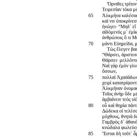
Ὄρνιθες τρίτον ἄ
Τειρεσίαν τόκα μ
65
Ἀλκμήνα καλέσασ
καὶ νιν ὑποκρίνεσ
ἠνώγει· “Μηδ᾽ εἴ 
αἰδόμενός μ᾽ ἐμίκ
ἀνθρώποις ὅ τι Μ
70
μάντι Εὐηρείδα, 
Τὼς ἔλεγεν βασίλ
“Θάρσει, ἀριστοτ
Θάρσει· μελλόντω
Ναὶ γὰρ ἐμὸν γλυ
ὄσσων,
75
πολλαὶ Ἀχαιϊάδων
χειρὶ κατατρίψοντ
Ἀλκμήναν ὀνομαστ
Τοῖος ἀνὴρ ὅδε μ
ἀμβαίνειν τεὸς υ
80
οὗ καὶ θηρία πάντ
Δώδεκα οἱ τελέσα
μόχθους, θνητὰ δ
Γαμβρὸς δ᾽ ἀθανά
κνώδαλα φωλεύον
85
Ἔσται δὴ τοῦτ᾽ ἆ