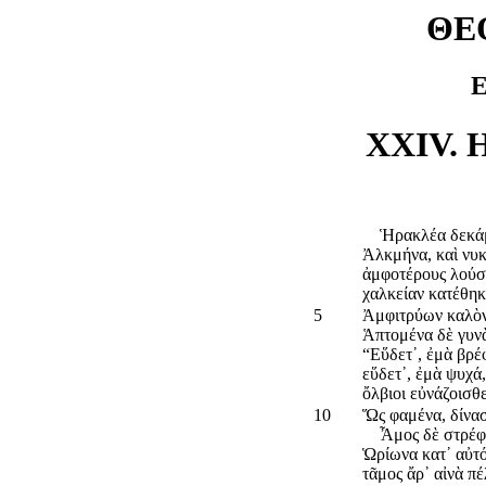
ΘΕ
Ε
XXIV.
Ἡρακλέα δεκάμην
Ἀλκμήνα, καὶ νυκ
ἀμφοτέρους λούσ
χαλκείαν κατέθηκ
5
Ἀμφιτρύων καλὸν
Ἁπτομένα δὲ γυν
“Εὕδετ᾽, ἐμὰ βρέ
εὕδετ᾽, ἐμὰ ψυχά
ὄλβιοι εὐνάζοισθε
10
Ὥς φαμένα, δίνασ
Ἆμος δὲ στρέφετ
Ὡρίωνα κατ᾽ αὐτό
τᾶμος ἄρ᾽ αἰνὰ 