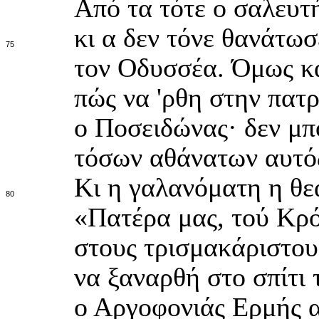
Από τα τότε ο σαλευτ
κι α δεν τόνε θανάτωσ
75
τον Οδυσσέα. Όμως κα
πώς να 'ρθη στην πατ
ο Ποσειδώνας· δεν μπο
τόσων αθάνατων αυτός
Κι η γαλανόματη η θε
80
«Πατέρα μας, τού Κρό
στους τρισμακάριστου
να ξαναρθή στο σπίτι
ο Αργοφονιάς Ερμής α