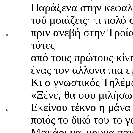
Παράξενα στην κεφαλή
τού μοιάζεις· τι πολύ
πριν ανεβή στην Τροία
210
τότες
από τους πρώτους κίν
ένας τον άλλονα πια ε
Κι ο γνωστικός Τηλέμ
«Ξένε, θα σου μιλήσω
Εκείνου τέκνο η μάνα 
215
ποιός το δικό του το γ
Μακάρι να 'μουνα παι