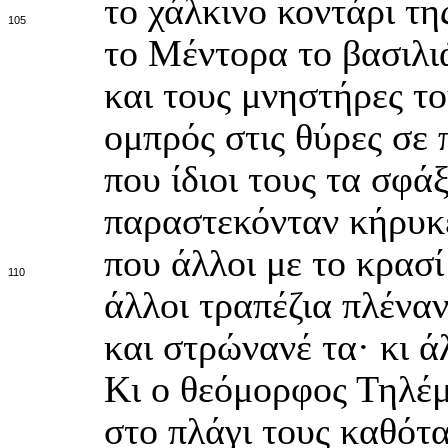
το χάλκινο κοντάρι τη
105
το Μέντορα το βασιλι
και τους μνηστήρες το
ομπρός στις θύρες σε 
που ίδιοι τους τα σφά
παραστεκόνταν κήρυκε
που άλλοι με το κρασί
110
άλλοι τραπέζια πλένα
και στρώνανέ τα· κι ά
Κι ο θεόμορφος Τηλέμ
στο πλάγι τους καθότ