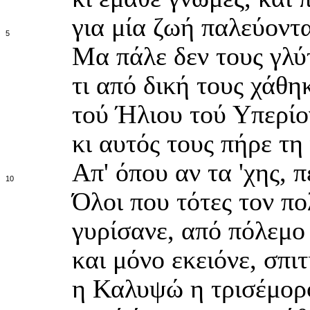
για μία ζωή παλεύοντ
5
Μα πάλε δεν τους γλύτ
τι από δική τους χάθ
τού Ήλιου τού Υπερίο
κι αυτός τους πήρε τη
Απ' όπου αν τα 'χης, π
10
Όλοι που τότες τον π
γυρίσανε, από πόλεμο
και μόνο εκειόνε, σπιτ
η Καλυψώ η τρισέμορ