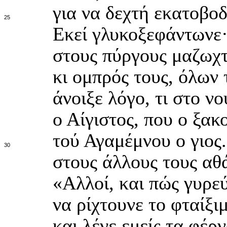
για να δεχτή εκατοβοδ
25
Εκεί γλυκοξεφάντωνε· 
στους πύργους μαζωχ
κι ομπρός τους, όλων
άνοιξε λόγο, τι στο ν
ο Αίγιστος, που ο ξακ
τού Αγαμέμνου ο γιος.
30
στους άλλους τους αθά
«Αλλοί, και πώς γυρε
να ρίχτουνε το φταίξιμ
και λένε εμείς τα φέρ