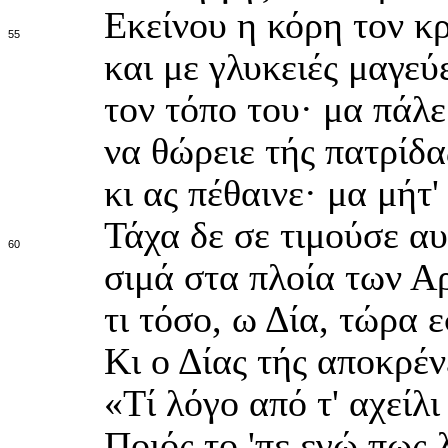
Εκείνου η κόρη τον κ
55
και με γλυκειές μαγεύ
τον τόπο του· μα πάλε
να θώρειε τής πατρίδ
κι ας πέθαινε· μα μήτ
Τάχα δε σε τιμούσε α
60
σιμά στα πλοία των Αρ
τι τόσο, ω Δία, τώρα 
Κι ο Δίας τής αποκρέ
«Τί λόγο από τ' αχείλι
Ποιός το 'πε εγώ πως