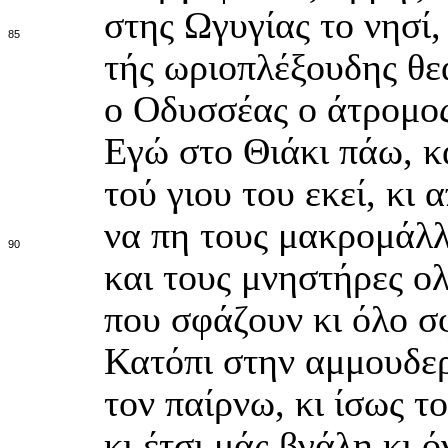
στης Ωγυγίας το νησί
85
τής ωριοπλέξουδης θε
ο Οδυσσέας ο άτρομος
Εγώ στο Θιάκι πάω, 
τού γιου του εκεί, κι
να πη τους μακρομάλλ
90
και τους μνηστήρες ο
που σφάζουν κι όλο σ
Κατόπι στην αμμουδε
τον παίρνω, κι ίσως τ
κι έτσι μάς βγάλη κι 