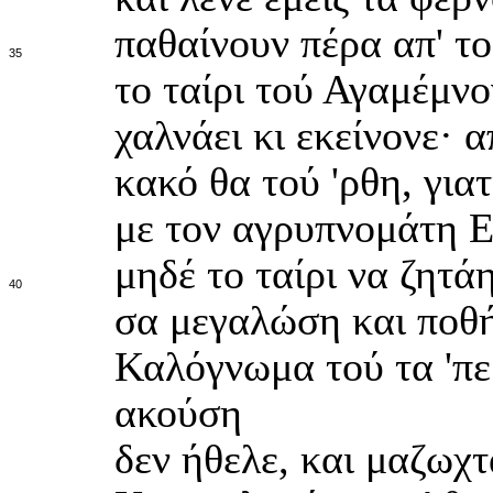
παθαίνουν πέρα απ' το
35
το ταίρι τού Αγαμέμνο
χαλνάει κι εκείνονε· α
κακό θα τού 'ρθη, για
με τον αγρυπνομάτη Ε
μηδέ το ταίρι να ζητάη
40
σα μεγαλώση και ποθή
Καλόγνωμα τού τα 'πε
ακούση
δεν ήθελε, και μαζωχ