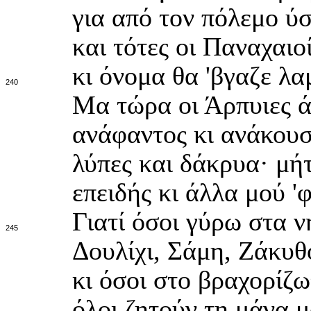
για από τον πόλεμο ύσ
και τότες οι Παναχαιο
κι όνομα θα 'βγαζε λα
240
Μα τώρα οι Άρπυιες ά
ανάφαντος κι ανάκουστ
λύπες και δάκρυα· μήτ
επειδής κι άλλα μού '
Γιατί όσοι γύρω στα 
245
Δουλίχι, Σάμη, Ζάκυθο
κι όσοι στο βραχορίζω
όλοι ζητούν τη μάνα μ