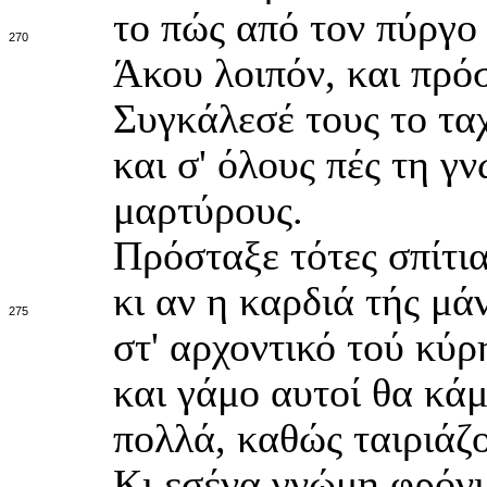
το πώς από τον πύργο
270
Άκου λοιπόν, και πρό
Συγκάλεσέ τους το τα
και σ' όλους πές τη γ
μαρτύρους.
Πρόσταξε τότες σπίτια
κι αν η καρδιά τής μά
275
στ' αρχοντικό τού κύρ
και γάμο αυτοί θα κά
πολλά, καθώς ταιριάζ
Κι εσένα γνώμη φρόνιμ