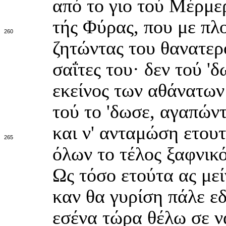
από το γιο τού Μέρμερ
τής Φύρας, που με πλο
260
ζητώντας του θανατερό
σαΐτες του· δεν τού '
εκείνος των αθάνατων
τού το 'δωσε, αγαπώντ
και ν' ανταμώση ετουτ
265
όλων το τέλος ξαφνικό
Ως τόσο ετούτα ας μεί
καν θα γυρίση πάλε εδ
εσένα τώρα θέλω σε ν