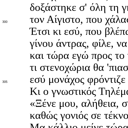
δοξάστηκε σ' όλη τη 
τον Αίγιστο, που χάλα
300
Έτσι κι εσύ, που βλέπ
γίνου άντρας, φίλε, ν
και τώρα εγώ προς το
τι στενοχώρια θα 'πια
εσύ μονάχος φρόντιζε 
305
Κι ο γνωστικός Τηλέμα
«Ξένε μου, αλήθεια, σ
καθώς γονιός σε τέκνο
Μα κάλλιο μείνε τώρα ε