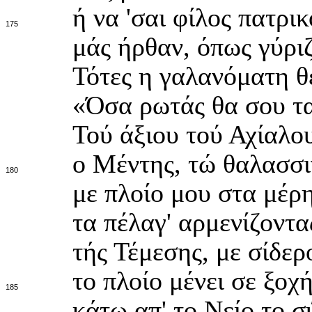
ή να 'σαι φίλος πατρικ
175
μάς ήρθαν, όπως γύριζ
Τότες η γαλανόματη θ
«Όσα ρωτάς θα σου τα
Τού άξιου τού Αχίαλου
ο Μέντης, τώ θαλασσι
180
με πλοίο μου στα μέρ
τα πέλαγ' αρμενίζοντα
τής Τέμεσης, με σίδερ
το πλοίο μένει σε ξοχ
185
κάτω απ' το Νείο το σ