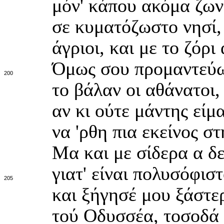
μόν' κάπου ακόμα ζων
σε κυματόζωστο νησί, 
άγριοι, και με το ζόρι
Όμως σου προμαντεύω
200
το βάλαν οι αθάνατοι,
αν κι ούτε μάντης είμα
να 'ρθη πια εκείνος σ
Μα και με σίδερα α δε
γιατ' είναι πολυσόφισ
205
και ξήγησέ μου ξάστερ
τού Οδυσσέα, τοσοδά