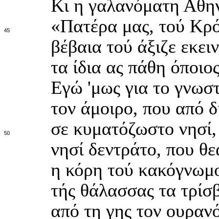
Κι η γαλανόματη Αθην
«Πατέρα μας, τού Κρό
45
βέβαια τού άξιζε εκει
τα ίδια ας πάθη όποιο
Εγώ 'μως για το γνωσ
τον άμοιρο, που από δ
σε κυματόζωστο νησί,
50
νησί δεντράτο, που θεά
η κόρη τού κακόγνωμο
τής θάλασσας τα τρίσ
από τη γης τον ουραν