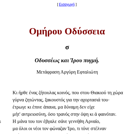
[
Εισαγωγή
]
Ομήρου Οδύσσεια
σ
Οδυσσέως και Ίρου πυγμή.
Μετάφραση Αργύρη Εφταλιώτη
Κι ήρθε ένας ζήτουλας κοινός, που στου Θιακιού τη χώρα
γύρνα ζητώντας, ξακουστός για την αχορτασιά του·
έτρωγε κι έπινε άπαυα, μα δύναμη δεν είχε
μήτ' αντρειοσύνη, όσο τρανός στην όψη κι ά φαινόταν.
Η μάνα του τον έβγαλε σάνε γεννήθη Αρναίο,
5
μα όλοι οι νέοι τον φώναζαν Ίρο, τι τόνε στέλναν