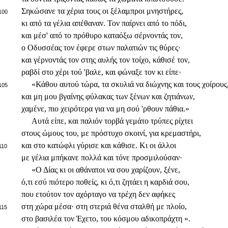
Σηκώσανε τα χέρια τους οι ξέλαμπροι μνηστήρες,
100
κι από τα γέλια απέθαναν. Τον παίρνει από το πόδι,
και μέσ' από το πρόθυρο καταόξω σέρνοντάς τον,
ο Οδυσσέας τον έφερε στων παλατιών τις θύρες·
και γέρνοντάς τον στης αυλής τον τοίχο, κάθισέ τον,
ραβδί στο χέρι τού 'βαλε, και φώναξε τον κι είπε·
«Κάθου αυτού τώρα, τα σκυλιά να διώχνης και τους χοίρους
105
και μη μου βγαίνης φύλακας των ξένων και ζητιάνων,
χαμένε, πιο χειρότερα για να μη σού 'ρθουν πάθια.»
Αυτά είπε, και παλιόν τορβά γεμάτο τρύπες ρίχτει
στους ώμους του, με πρόστυχο σκοινί, για κρεμαστήρι,
και στο κατώφλι γύρισε και κάθισε. Κι οι άλλοι
110
με γέλια μπήκανε πολλά και τόνε προσμιλούσαν·
«Ο Δίας κι οι αθάνατοι να σου χαρίζουν, ξένε,
ό,τι εσύ πιότερο ποθείς, κι ό,τι ζητάει η καρδιά σου,
που ετούτον τον αχόρταγο να τρέχη δεν αφήκες
στη χώρα μέσα· στη στεριά θένα σταλθή με πλοίο,
115
στο βασιλέα τον Έχετο, του κόσμου αδικοπράχτη ».