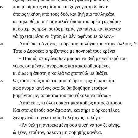
που μ' αίμα τις γεμίσαμε και ξύγγι για το δείπνο·
45
όποιος νικήση από τους δυό, και βγή πιο παλληκάρι,
ας σηκωθή, κι απ' τις κοιλιές όποια του αρέση ας πάρη·
κι ύστερ' ας τρώη αυτός μ' εμάς για πάντα, και κανέναν
νά 'ρχεται μέσα να ζητάη δε θέν' αφήνουμε άλλον.»
Αυτά 'πε ο Αντίνος, κι άρεσαν τα λόγια του στους άλλους. 5
50
Τότε ο Δυσσέας ο τρίξυπνος με πονηριά τους κρένει·
« Παιδιά, σε αγώνα δεν μπορεί να βγή με νεώτερό του
γέρος σα μένανε άνθρωπος και κακοπαθιασμένος·
κι όμως η άπιστη η κοιλιά να χτυπηθώ με βιάζει.
Ως τόσο εσείς αμώστε μου μ' όρκο φριχτό, και πήτε
55
πως άνομα κανένας σας δε θα βοηθήση ετούτον
βαρώντας με, αποκάτω του πιο εύκολα να πέσω.»
Αυτά ειπε, κι όλοι ορκίστηκαν καθώς αυτός ζητούσε.
Και στους θεούς σαν άμωσαν, και πήρε ο όρκος τέλος,
ξαναρχινάει ο γνωστικός Τηλέμαχος το λόγο·
60
«Άν θέλη η αντρειωμένη σου ψυχή να τον ξεκάνης,
ώ ξένε, ετούτον, άλλονα μη φοβηθής κανένα,