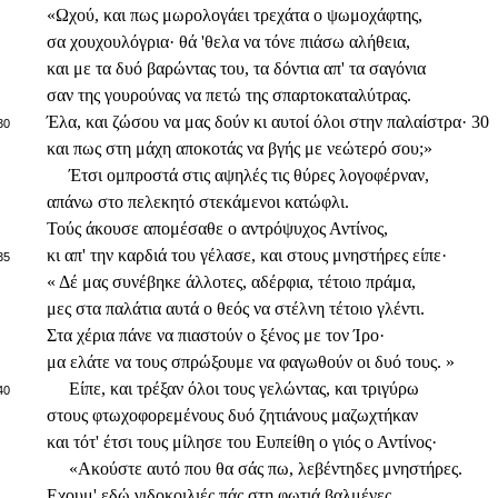
«Ωχού, και πως μωρολογάει τρεχάτα ο ψωμοχάφτης,
σα χουχουλόγρια· θά 'θελα να τόνε πιάσω αλήθεια,
και με τα δυό βαρώντας του, τα δόντια απ' τα σαγόνια
σαν της γουρούνας να πετώ της σπαρτοκαταλύτρας.
Έλα, και ζώσου να μας δούν κι αυτοί όλοι στην παλαίστρα· 30
30
και πως στη μάχη αποκοτάς να βγής με νεώτερό σου;»
Έτσι ομπροστά στις αψηλές τις θύρες λογοφέρναν,
απάνω στο πελεκητό στεκάμενοι κατώφλι.
Τούς άκουσε απομέσαθε ο αντρόψυχος Αντίνος,
κι απ' την καρδιά του γέλασε, και στους μνηστήρες είπε·
35
« Δέ μας συνέβηκε άλλοτες, αδέρφια, τέτοιο πράμα,
μες στα παλάτια αυτά ο θεός να στέλνη τέτοιο γλέντι.
Στα χέρια πάνε να πιαστούν ο ξένος με τον Ίρο·
μα ελάτε να τους σπρώξουμε να φαγωθούν οι δυό τους. »
Είπε, και τρέξαν όλοι τους γελώντας, και τριγύρω
40
στους φτωχοφορεμένους δυό ζητιάνους μαζωχτήκαν
και τότ' έτσι τους μίλησε του Ευπείθη ο γιός ο Αντίνος·
«Ακούστε αυτό που θα σάς πω, λεβέντηδες μνηστήρες.
Εχουμ' εδώ γιδοκοιλιές πάς στη φωτιά βαλμένες,