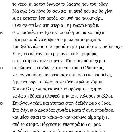
το γέρο, κι ας τον έφαγαν τα βάσανα που τού 'ρθαν.
Μα εγώ ένα λόγο θα σου πω, κι αυτό που πω θα γίνη,
Ά σε καταπονέση αυτός, και βγή πιο παλληκάρι,
θένα σε στείλω στη στεριά με μελανό καράβι,
στο βασιλέα τον Έχετο, του κόσμου αδικοπράχτη,
85
μύτη κι αυτιά να κόψη σου μ' αλύπητο μαχαίρι,
και βγάζοντάς σου τα κρυφά τα ρίξη ωμά στους σκύλους. »
Είπε, κι εκείνον πιότερη τον έπιασε τρομάρα,
στη μέση σαν τον έφερναν. Τότες οι δυό τα χέρια
σηκώσανε, κι ανάδευε στο νου του ο Οδυσσέας,
90
να τον χτυπήση, που νεκρός στον τόπο εκεί να μείνη,
ή μ' ένα βάρεμα αλαφρό να τόνε στρώση χάμου.
Και συλλογιώντας έκρινε πιο φρόνιμο πως ήταν
να δώση βάρεμα αλαφρό, μην τόνε νιώσουν οι άλλοι.
Σηκώνουν χέρι, και χτυπάει στον δεξιόν ώμο ο Ίρος.
95
Στό ζνίχι κι ο Δυσσέας χτυπάει, κατά τ' αυτί αποκάτου,
και μέσα σπάει τα κόκαλα· και κόκκινο αίμα τρέχει
από το στόμα. Βόγγησε κι έπεσε χάμου ο Ίρος,
τα δόντια τρίζοντας καθώς τα χώματα κλωτσούσε.