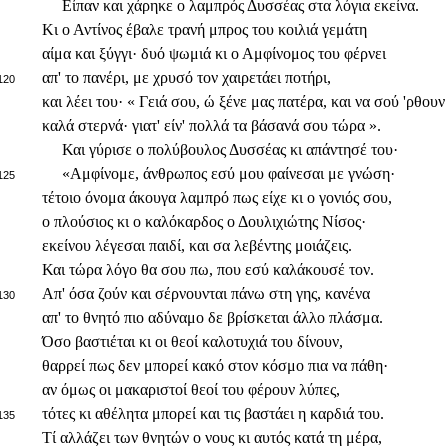
Είπαν και χάρηκε ο λαμπρός Δυσσέας στα λόγια εκείνα.
Κι ο Αντίνος έβαλε τρανή μπρος του κοιλιά γεμάτη
αίμα και ξύγγι· δυό ψωμιά κι ο Αμφίνομος του φέρνει
απ' το πανέρι, με χρυσό τον χαιρετάει ποτήρι,
120
και λέει του· « Γειά σου, ώ ξένε μας πατέρα, και να σού 'ρθουν
καλά στερνά· γιατ' είν' πολλά τα βάσανά σου τώρα ».
Και γύρισε ο πολύβουλος Δυσσέας κι απάντησέ του·
«Αμφίνομε, άνθρωπος εσύ μου φαίνεσαι με γνώση·
125
τέτοιο όνομα άκουγα λαμπρό πως είχε κι ο γονιός σου,
ο πλούσιος κι ο καλόκαρδος ο Δουλιχιώτης Νίσος·
εκείνου λέγεσαι παιδί, και σα λεβέντης μοιάζεις.
Και τώρα λόγο θα σου πω, που εσύ καλάκουσέ τον.
Απ' όσα ζούν και σέρνουνται πάνω στη γης, κανένα
130
απ' το θνητό πιο αδύναμο δε βρίσκεται άλλο πλάσμα.
Όσο βαστιέται κι οι θεοί καλοτυχιά του δίνουν,
θαρρεί πως δεν μπορεί κακό στον κόσμο πια να πάθη·
αν όμως οι μακαριστοί θεοί του φέρουν λύπες,
τότες κι αθέλητα μπορεί και τις βαστάει η καρδιά του.
135
Τί αλλάζει των θνητών ο νους κι αυτός κατά τη μέρα,