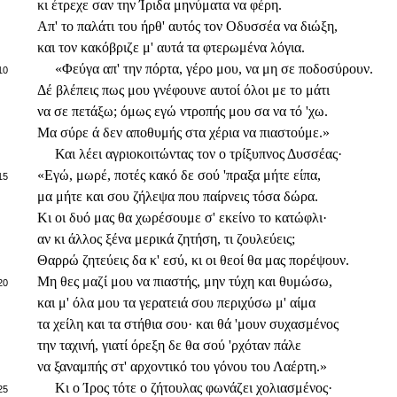
κι έτρεχε σαν την Ίριδα μηνύματα να φέρη.
Απ' το παλάτι του ήρθ' αυτός τον Οδυσσέα να διώξη,
και τον κακόβριζε μ' αυτά τα φτερωμένα λόγια.
«Φεύγα απ' την πόρτα, γέρο μου, να μη σε ποδοσύρουν.
10
Δέ βλέπεις πως μου γνέφουνε αυτοί όλοι με το μάτι
να σε πετάξω; όμως εγώ ντροπής μου σα να τό 'χω.
Μα σύρε ά δεν αποθυμής στα χέρια να πιαστούμε.»
Και λέει αγριοκοιτώντας τον ο τρίξυπνος Δυσσέας·
«Εγώ, μωρέ, ποτές κακό δε σού 'πραξα μήτε είπα,
15
μα μήτε και σου ζήλεψα που παίρνεις τόσα δώρα.
Κι οι δυό μας θα χωρέσουμε σ' εκείνο το κατώφλι·
αν κι άλλος ξένα μερικά ζητήση, τι ζουλεύεις;
Θαρρώ ζητεύεις δα κ' εσύ, κι οι θεοί θα μας πορέψουν.
Μη θες μαζί μου να πιαστής, μην τύχη και θυμώσω,
20
και μ' όλα μου τα γερατειά σου περιχύσω μ' αίμα
τα χείλη και τα στήθια σου· και θά 'μουν συχασμένος
την ταχινή, γιατί όρεξη δε θα σού 'ρχόταν πάλε
να ξαναμπής στ' αρχοντικό του γόνου του Λαέρτη.»
Κι ο Ίρος τότε ο ζήτουλας φωνάζει χολιασμένος·
25