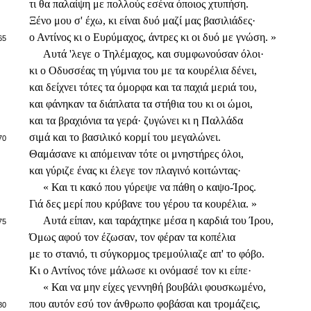
τι θα παλαίψη με πολλούς εσένα όποιος χτυπήση.
Ξένο μου σ' έχω, κι είναι δυό μαζί μας βασιλιάδες·
ο Αντίνος κι ο Ευρύμαχος, άντρες κι οι δυό με γνώση. »
65
Αυτά 'λεγε ο Τηλέμαχος, και συμφωνούσαν όλοι·
κι ο Οδυσσέας τη γύμνια του με τα κουρέλια δένει,
και δείχνει τότες τα όμορφα και τα παχιά μεριά του,
και φάνηκαν τα διάπλατα τα στήθια του κι οι ώμοι,
και τα βραχιόνια τα γερά· ζυγώνει κι η Παλλάδα
σιμά και το βασιλικό κορμί του μεγαλώνει.
70
Θαμάσανε κι απόμειναν τότε οι μνηστήρες όλοι,
και γύριζε ένας κι έλεγε τον πλαγινό κοιτώντας·
« Και τι κακό που γύρεψε να πάθη ο καψο-Ίρος.
Γιά δες μερί που κρύβανε του γέρου τα κουρέλια. »
Αυτά είπαν, και ταράχτηκε μέσα η καρδιά του Ίρου,
75
Όμως αφού τον έζωσαν, τον φέραν τα κοπέλια
με το στανιό, τι σύγκορμος τρεμούλιαζε απ' το φόβο.
Κι ο Αντίνος τόνε μάλωσε κι ονόμασέ τον κι είπε·
« Και να μην είχες γεννηθή βουβάλι φουσκωμένο,
που αυτόν εσύ τον άνθρωπο φοβάσαι και τρομάζεις,
80