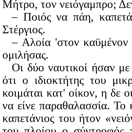
Μήτρο, τον νειόγαμπρο; Δε
– Ποιός να πάη, καπετ
Στέργιος.
– Αλοία 'στον καϋμένον
ομιλήσας.
Οι δύο ναυτικοί ήσαν με
ότι ο ιδιοκτήτης του μικ
κοιμάται κατ' οίκον, η δε 
να είνε παραθαλασσία. Το 
καπετάνιος του ήτον «νει
του πλοίου ο σύντροφός 