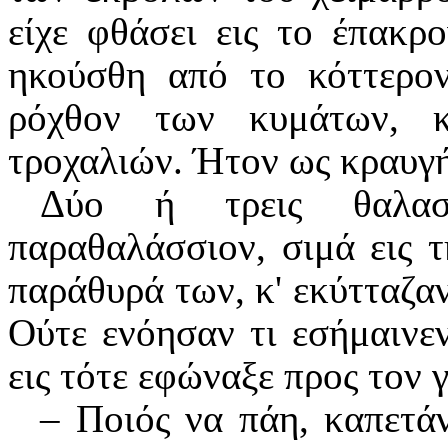
είχε φθάσει εις το έπακρ
ηκούσθη από το κόττερον
ρόχθον των κυμάτων, 
τροχαλιών. Ήτον ως κραυγή
Δύο ή τρεις θαλασσ
παραθαλάσσιον, σιμά εις τ
παράθυρά των, κ' εκύτταζαν
Ούτε ενόησαν τι εσήμαινε
εις τότε εφώναξε προς τον γ
– Ποιός να πάη, καπετά