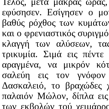
Τέλος, μετά μακράς ώρας
εφύσησεν. Εσίγησεν ο μο
βαθύς ρόχθος των κυμάτων
και ο φρενιαστικός συριγμό
κλαγγή των αλύσεων, τας
τρικυμία. Σιμά εις πέντ
αραγμένα, να μικρόν κότ
σαλεύη εις τον γνόφον
Δασκαλειό, το βραχώδες χ
παλαιόν Μώλον, δίπλα εις
των εκβολών τού χειμάρρο