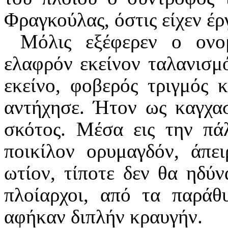
Φραγκούλας, όστις είχεν έρ
Μόλις εξέφερεν ο ονο
ελαφρόν εκείνον ταλανισμό
εκείνο, φοβερός τριγμός 
αντήχησε. Ήτον ως καγχασ
σκότος. Μέσα εις την πάλ
ποικίλον ορυμαγδόν, άπε
ωτίον, τίποτε δεν θα ηδύν
πλοίαρχοι, από τα παράθ
αφήκαν διπλήν κραυγήν.