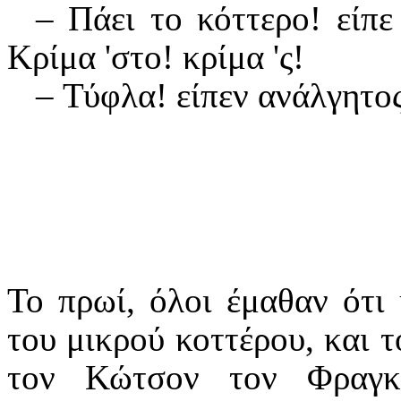
– Πάει το κόττερο! είπε
Κρίμα 'στο! κρίμα 'ς!
– Τύφλα! είπεν ανάλγητος
Το πρωί, όλοι έμαθαν ότι 
του μικρού κοττέρου, και τ
τον Κώτσον τον Φραγκ