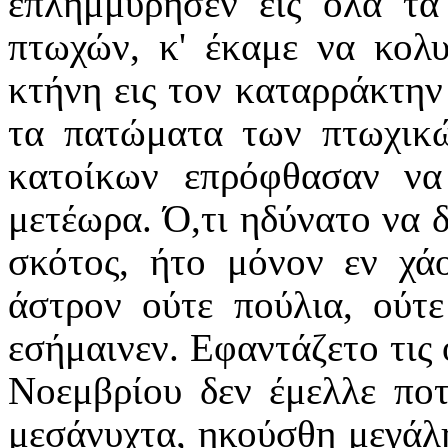
επλημμύρησεν εις όλα τα
πτωχών, κ' έκαμε να κολυ
κτήνη εις τον καταρράκτην
τα πατώματα των πτωχικώ
κατοίκων επρόφθασαν να
μετέωρα. Ό,τι ηδύνατο να δ
σκότος, ήτο μόνον εν χά
άστρον ούτε πούλια, ούτε
εσήμαινεν. Εφαντάζετο τις 
Νοεμβρίου δεν έμελλε ποτ
μεσάνυχτα, ηκούσθη μεγάλη,