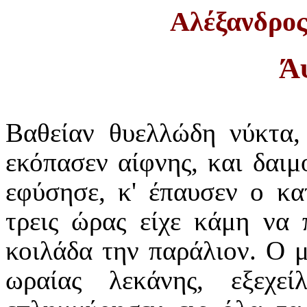
Αλέξανδρο
Ά
Βαθείαν θυελλώδη νύκτα,
εκόπασεν αίφνης, και δαιμ
εφύσησε, κ' έπαυσεν ο κα
τρεις ώρας είχε κάμη να 
κοιλάδα την παράλιον. Ο μ
ωραίας λεκάνης, εξεχεί