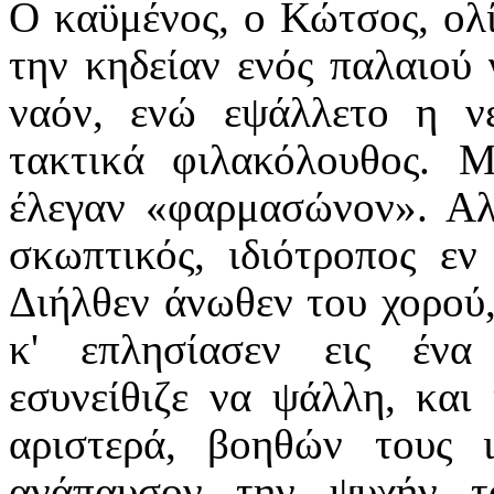
Ο καϋμένος, ο Κώτσος, ολίγ
την κηδείαν ενός παλαιού γ
ναόν, ενώ εψάλλετο η ν
τακτικά φιλακόλουθος. Μ
έλεγαν «φαρμασώνον». Αλλ
σκωπτικός, ιδιότροπος εν
Διήλθεν άνωθεν του χορού
κ' επλησίασεν εις ένα
εσυνείθιζε να ψάλλη, και
αριστερά, βοηθών τους ι
ανάπαυσον την ψυχήν τ