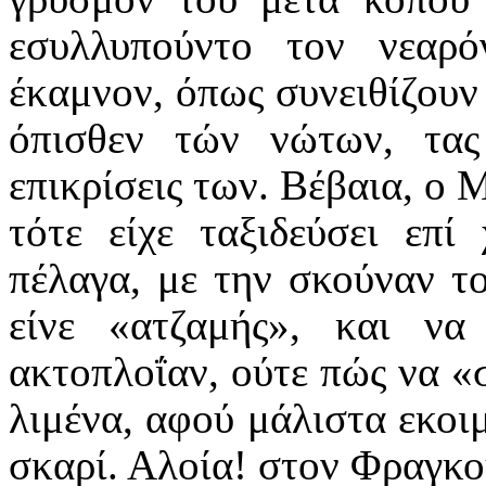
εσυλλυπούντο τον νεαρ
έκαμνον, όπως συνειθίζουν 
όπισθεν τών νώτων, τας
επικρίσεις των. Βέβαια, ο 
τότε είχε ταξιδεύσει επί
πέλαγα, με την σκούναν τ
είνε «ατζαμής», και ν
ακτοπλοΐαν, ούτε πώς να «σ
λιμένα, αφού μάλιστα εκοιμ
σκαρί. Αλοία! στον Φραγκο