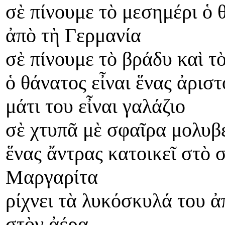
σὲ πίνουμε τὸ μεσημέρι ὁ 
ἀπὸ τὴ Γερμανία
σὲ πίνουμε τὸ βράδυ καὶ τ
ὁ θάνατος εἶναι ἕνας ἀρισ
μάτι του εἶναι γαλάζιο
σὲ χτυπᾶ μὲ σφαῖρα μολυβέ
ἕνας ἄντρας κατοικεῖ στὸ 
Μαργαρίτα
ρίχνει τὰ λυκόσκυλά του ἀ
στὸν ἀέρα