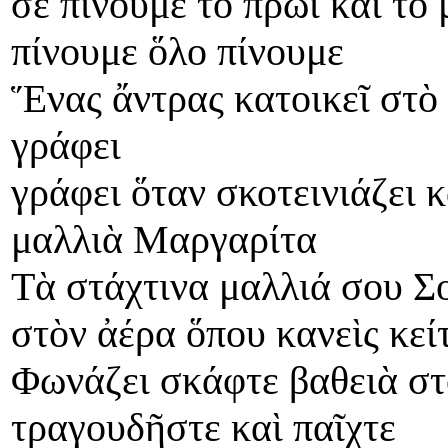
σὲ πίνουμε τὸ πρωὶ καὶ τὸ
πίνουμε ὅλο πίνουμε
Ἕνας ἄντρας κατοικεῖ στὸ σ
γράφει
γράφει ὅταν σκοτεινιάζει 
μαλλιὰ Μαργαρίτα
Τὰ στάχτινα μαλλιά σου Σ
στὸν ἀέρα ὅπου κανεὶς κεί
Φωνάζει σκάφτε βαθειὰ στὸ
τραγουδῆστε καὶ παῖχτε