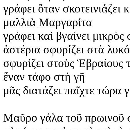
γράφει ὅταν σκοτεινιάζει 
μαλλιὰ Μαργαρίτα
γράφει καὶ βγαίνει μικρὸς 
ἀστέρια σφυρίζει στὰ λυκ
σφυρίζει στοὺς Ἑβραίους 
ἕναν τάφο στὴ γῆ
μᾶς διατάζει παῖχτε τώρα 
Μαῦρο γάλα τοῦ πρωινοῦ σ