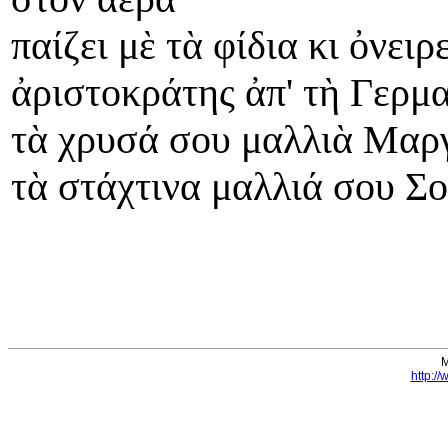
παίζει μὲ τὰ φίδια κι ὀνειρ
ἀριστοκράτης ἀπ' τὴ Γερμ
τὰ χρυσά σου μαλλιὰ Μαρ
τὰ στάχτινα μαλλιά σου Σο
Μ
http:/