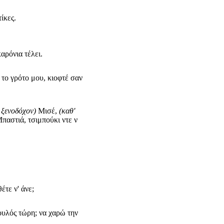
ίκες.
αρόνια τέλει.
 το γρότο μου, κιοφτέ σαν
 ξενοδόχον)
Μισέ,
(καθ'
Μπαστιά, τσιμπούκι ντε ν
έτε ν' άνε;
ζουλός τώρη; να χαρώ την