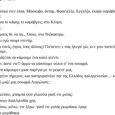
;
τσκα ντεν είναι. Μόσκοβο, άνταμ, Φραντζέζο, Εγγλέζο, έκαψε καράβι
;
να το κάψης το καράβγιες; στο Κότρο;
;
ατις θε να πη... Όσκε, στο Νιόκαστρο.
ι εγώ πουρί ντεντίμ.
ι εσείς;
(προς τους άλλους)
Γλέπετεν; ε σας ήλεγα' γώ, κι ε μου πιστε
υμε.
ιάζεται να κάμουμε ένα καλό γλέντι.
ι; άιντε ντε!! άμμα να κάτσουμε ούλοι σ' ένα σουφρά.
να κάμουμεν μιαν παρέγια με το ρεφενέ μας.
τέον τήμερον, και πανηγυριστέον την της Ελλάδος παλιγγενεσίαν...· 
ύ μαζί μας σουφρά Λογιώτατε;
ώτατε, μπαμπά σου γλώσσα γιατί ντε μιλάς;
νων διαλέγεσθαι χρη.
όνω, μόνω, ντε ξέρω· γιατί ντε μιλάς ρωμαίικα, έριφ;
αι μεμάθηκα.