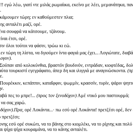
!! εγώ λέω, γιατί ντε μιλάς ρωμαίικα, εκείνο με λέει, μεμανάτηκα, πα
.
 κάμουμεν τώρη; εν καθούμεστεν πλια;
ης ανταλέτι μαζί, ορέ.
 ένα σουφρά να κάτσουμε, τζάνουμ.
ίναι έτσι, ορέ.
ιν όλοι τούτοι να φάσιν, τρώω κι εώ.
ν τώρη τη λίστα, να δγιούμεν ίντα φαγιά μας έχει... Λογιώτατε, διαβά
λογον).
Σούπαν από κολοκύνθια, βραστόν βουδινόν, εντράδαν, κιοφτέδας, δο
αύτα τουρκιστί εγεγράφατο, άπερ δη και ιλιγγιά με αναγινώσκοντα.
(π
ε.
Πουρέκκιν, κεπάππιν, καταΐφφιν, ψωμμίν, κρασσίν, τυρίν, ψάριν ψηττ
ν.
βά πες το μπρε!...
(προς τον ξενοδόχον)
Αμέ ντικό μου παστουρμά;
, να σας χαρώ.
οδόχον).Πρα,
ορέ Λοκάντα...· πω εσύ ορέ Λοκάντα! πρετζέσι ορέ, δεν 
ο πρετζέσι;
ρνης εσύ ορέ συκώτι, να το βάνης στο κιομλέκι, να το ρίχνης και πολ
αι ψίχα ψίχα κουραμάνα, να το κάνης ανταλέτι.