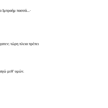
α Ιμπραήμ πασσά...·
ύγατεν; τώρη πλεια πρέπει
καγώ μεθ' υμών.