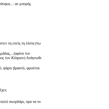
νάτηκα...· αν μπορής
στεν τη εσείς τη λίστα
(τω
λμάδας...
(αφίνει τον
ρος τον Κύπριον)
Ανάγνωθι
ό, ψάριν βραστό, φρούττα
έχει;
ύ πολύ σκορδάρι, πρα να το