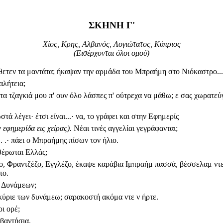
ΣΚΗΝΗ Γ'
Χίος, Κρης, Αλβανός, Λογιώτατος, Κύπριος
(Εισέρχονται όλοι ομού)
θετεν τα μαντάτα; ήκαψαν την αρμάδα του Μπραήμη στο Νιόκαστρο...
αλήτεια;
 τα τζαγκιά μου π' ουν όλο λάσπες π' ούτρεχα να μάθω; ε σας χωρατε
τά λέγει· έτσι είναι...· να, το γράφει και στην Εφημερίς
 εφημερίδα εις χείρας).
Νέαι τινές αγγελίαι γεγράφανται;
.. .· πάει ο Μπραήμης πίσων τον ήλιο.
θέρωται Ελλάς;
, Φραντζέζο, Εγγλέζο, έκαψε καράβια Ιμπραήμ πασσά, βέσσελαμ ντε 
το.
ν Δυνάμεων;
 κύριε των δυνάμεω; σαρακοστή ακόμα ντε ν ήρτε.
ρι ορέ;
βαντήσια.