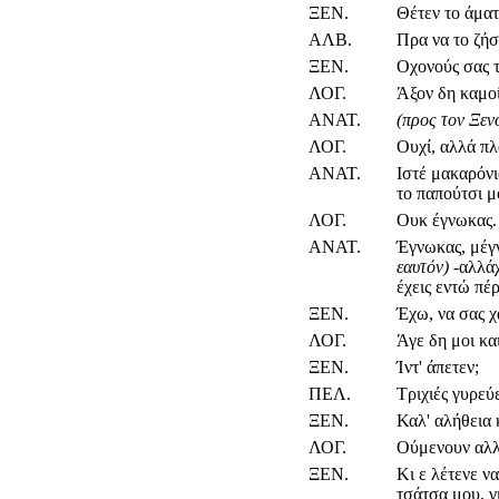
ΞΕΝ.
Θέτεν το άματ
ΑΛΒ.
Πρα να το ζήση
ΞΕΝ.
Οχονούς σας 
ΛΟΓ.
Άξον δη καμοί
ΑΝΑΤ.
(προς τον Ξε
ΛΟΓ.
Ουχί, αλλά πλ
ΑΝΑΤ.
Ιστέ μακαρόνι
το παπούτσι μ
ΛΟΓ.
Ουκ έγνωκας.
ΑΝΑΤ.
Έγνωκας, μέγνω
εαυτόν)
-αλλάχ
έχεις εντώ πέρ
ΞΕΝ.
Έχω, να σας χα
ΛΟΓ.
Άγε δη μοι κα
ΞΕΝ.
Ίντ' άπετεν;
ΠΕΛ.
Τριχιές γυρεύ
ΞΕΝ.
Καλ' αλήθεια 
ΛΟΓ.
Ούμενουν αλλά
ΞΕΝ.
Κι ε λέτενε ν
τσάτσα μου, γ