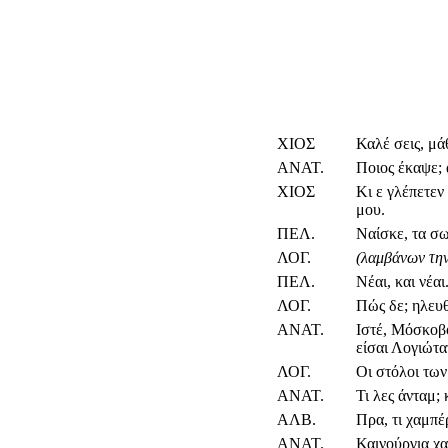
ΧΙΟΣ
Καλέ σεις, μά
ΑΝΑΤ.
Ποιος έκαψε; 
ΧΙΟΣ
Κι ε γλέπετεν
μου.
ΠΕΛ.
Ναίσκε, τα σωσ
ΛΟΓ.
(λαμβάνων την
ΠΕΛ.
Νέαι, και νέαι
ΛΟΓ.
Πώς δε; ηλευ
ΑΝΑΤ.
Ιστέ, Μόσκοβο
είσαι Λογιώτα
ΛΟΓ.
Οι στόλοι τω
ΑΝΑΤ.
Τι λες άνταμ;
ΑΛΒ.
Πρα, τι χαμπέ
ΑΝΑΤ.
Καινούργια χα