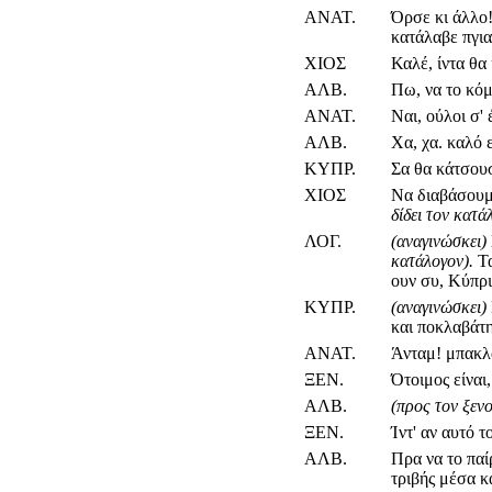
ΑΝΑΤ.
Όρσε κι άλλο!
κατάλαβε πγια
ΧΙΟΣ
Καλέ, ίντα θα
ΑΛΒ.
Πω, να το κόμ
ΑΝΑΤ.
Ναι, ούλοι σ'
ΑΛΒ.
Χα, χα. καλό ε
ΚΥΠΡ.
Σα θα κάτσουσ
ΧΙΟΣ
Να διαβάσουμε
δίδει τον κατά
ΛΟΓ.
(αναγινώσκει)
κατάλογον).
Τ
ουν συ, Κύπρι
ΚΥΠΡ.
(αναγινώσκει)
και ποκλαβάτη
ΑΝΑΤ.
Άνταμ! μπακλα
ΞΕΝ.
Ότοιμος είναι
ΑΛΒ.
(προς τον ξεν
ΞΕΝ.
Ίντ' αν αυτό τ
ΑΛΒ.
Πρα να το παί
τριβής μέσα κ