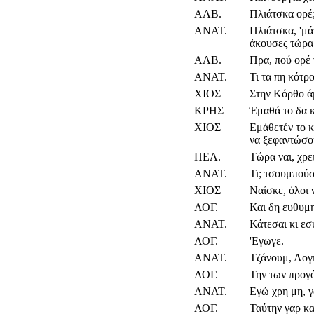
ΑΛΒ.
Πλιάτσκα ορέ
ΑΝΑΤ.
Πλιάτσκα, 'μά
άκουσες τώρα
ΑΛΒ.
Πρα, πού ορέ 
ΑΝΑΤ.
Τι τα πη κότρο
ΧΙΟΣ
Στην Κόρθο άμ
ΚΡΗΣ
Έμαθά το δα κ
ΧΙΟΣ
Εμάθετέν το κ
να ξεφαντώσο
ΠΕΛ.
Τώρα ναι, χρε
ΑΝΑΤ.
Τι; τσουμπούσ
ΧΙΟΣ
Ναίσκε, όλοι 
ΛΟΓ.
Και δη ευθυμη
ΑΝΑΤ.
Κάτεσαι κι εσ
ΛΟΓ.
'Εγωγε.
ΑΝΑΤ.
Τζάνουμ, Λογι
ΛΟΓ.
Την των προγό
ΑΝΑΤ.
Εγώ χρη μη, γ
ΛΟΓ.
Ταύτην γαρ κ