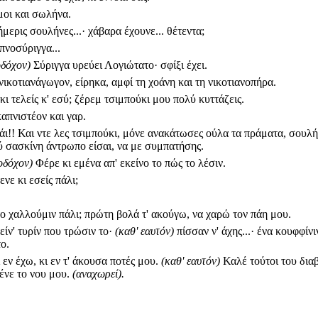
μοι και σωλήνα.
μερις σουλήνες...· χάβαρα έχουνε... θέτεντα;
πνοσύριγγα...
οδόχον)
Σύριγγα υρεύει Λογιώτατο· σφίξι έχει.
νικοτιανάγωγον, είρηκα, αμφί τη χοάνη και τη νικοτιανοπήρα.
κι τελείς κ' εσύ; ζέρεμ τσιμπούκι μου πολύ κυττάζεις.
καπνιστέον και γαρ.
άι!! Και ντε λες τσιμπούκι, μόνε ανα­κάτωσες ούλα τα πράματα, σουλή
ύ σασκίνη άντρωπο είσαι, να με συμπατήσης.
νοδόχον)
Φέρε κι εμένα απ' εκείνο το πώς το λέσιν.
ενε κι εσείς πάλι;
 το χαλλούμιν πάλι; πρώτη βολά τ' ακούγω, να χαρώ τον πάη μου.
είν' τυρίν που τρώσιν το·
(καθ' εαυτόν)
πίσσαν ν' άχης...· ένα κουφφίνι
ο.
 εν έχω, κι εν τ' άκουσα ποτές μου.
(καθ' εαυτόν)
Καλέ τούτοι του διαβ
ένε το νου μου.
(αναχωρεί).