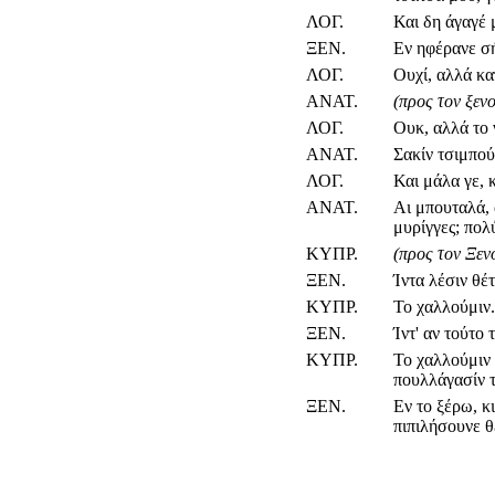
ΛΟΓ.
Και δη άγαγέ 
ΞΕΝ.
Εν ηφέρανε σή
ΛΟΓ.
Ουχί, αλλά κα
ΑΝΑΤ.
(προς τον ξεν
ΛΟΓ.
Ουκ, αλλά το 
ΑΝΑΤ.
Σακίν τσιμπού
ΛΟΓ.
Και μάλα γε, 
ΑΝΑΤ.
Αι μπουταλά, 
μυρίγγες; πολ
ΚΥΠΡ.
(προς τον Ξε
ΞΕΝ.
Ίντα λέσιν θέτ
ΚΥΠΡ.
Το χαλλούμιν.
ΞΕΝ.
Ίντ' αν τούτο
ΚΥΠΡ.
Το χαλλούμιν 
πουλλάγασίν τ
ΞΕΝ.
Εν το ξέρω, κι
πιπιλήσουνε θ