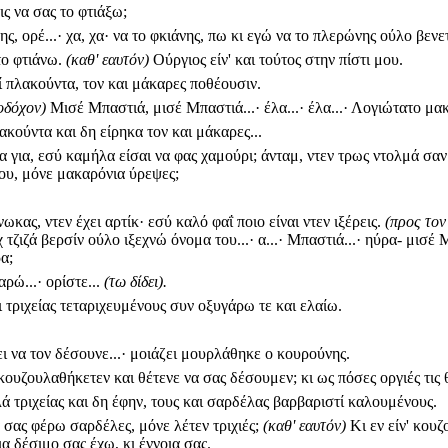
ις να σας το φτιάξω;
ς, ορέ...· χα, χα· να το φκιάνης, πω κι εγώ να το πλερώνης ούλο βενετ
το φτιάνω.
(καθ' εαυτόν)
Ούργιος είν' και τούτος στην πίστι μου.
 πλακούντα, τον και μάκαρες ποθέουσιν.
νοδόχον)
Μισέ Μπαστιά, μισέ Μπαστιά...· έλα...· έλα...· Λογιώτατο μακ
ακούντα και δη είρηκα τον και μάκαρες...
α για, εσύ καμήλα είσαι να φας χαμούρι; άνταμ, ντεν τρως ντολμά σαν
ου, μόνε μακαρόνια ύρεψες;
κας, ντεν έχει αρτίκ· εσύ καλό φαΐ ποιο είναι ντεν ιξέρεις.
(προς τον
 τζιζά βερσίν ούλο ιξεχνώ όνομα του...· α...· Μπαστιά...· ηύρα- μισέ 
α;
ρώ...· ορίστε...
(τω δίδει).
ι τριχείας τεταριχευμένους συν οξυγάρω τε και ελαίω.
ει να τον δέσουνε...· μοιάζει μουρλάθηκε ο κουρούνης.
κουζουλαθήκετεν και θέτενε να σας δέσουμεν; κι ως πόσες οργιές τις θ
 τριχείας και δη έφην, τους και σαρ­δέλας βαρβαριστί καλουμένους.
α σας φέρω σαρδέλες, μόνε λέτεν τρι­χιές;
(καθ' εαυτόν)
Κι εν είν' κου
ια δέσιμο σας έχω, κι έννοια σας.