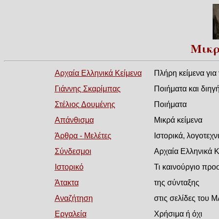
Μικρ
Αρχαία Ελληνικά Κείμενα
Πλήρη κείμενα για 
Γιάννης Σκαρίμπας
Ποιήματα και διηγ
Στέλιος Δουμένης
Ποιήματα
Απάνθισμα
Μικρά κείμενα
Άρθρα - Μελέτες
Ιστορικά, λογοτεχνι
Σύνδεσμοι
Αρχαία Ελληνικά Κε
Ιστορικό
Τι καινούργιο προ
Άτακτα
της σύνταξης
Αναζήτηση
στις σελίδες του 
Εργαλεία
Χρήσιμα ή όχι